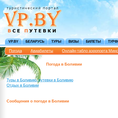
VP.BY
БЕЛАРУСЬ
ТУРЫ
ВИЗЫ
БИЛЕТЫ
ТУР
Погода
Авиабилеты
Онлайн-табло аэропорта Мин
Погода в Боливии
Туры в Боливию, путевки в Боливию
Отдых в Боливии
Сообщения о погоде в Боливии