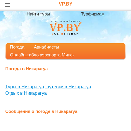
VP.BY
Найти туры
Турфирмам
Погода
Авиабилеты
Онлайн-табло аэропорта Минск
Погода в Никарагуа
Туры в Никарагуа, путевки в Никарагуа
Отдых в Никарагуа
Сообщения о погоде в Никарагуа